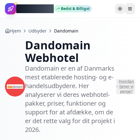
WebhotelBob
Bedst & Billigst
Skift tem
Hjem
Udbyder
Dandomain
Dandomain
Webhotel
Dandomain er en af Danmarks
mest etablerede hosting- og e-
Hvordan
handelsudbydere. Her
tjener vi
penge?
analyserer vi deres webhotel-
pakker, priser, funktioner og
support for at afdække, om de
er det rette valg for dit projekt i
2026.