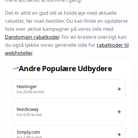
mere attraktivt at komme i gang.
Det er altid en god idé at holde øje med aktuelle
rabatter, før man bestiller. Du kan finde en opdateret
liste over aktive kampagner på vores side med
Dandomain rabatkoder
. For en bredere oversigt kan
du også tjekke vores generelle side for
rabatkoder til
webhoteller
.
Andre Populære Udbydere
Hostinger
Fra
20.99
kr/md
Nordicway
Fra
9.99
kr/md
Simply.com
Fra
4.99
kr/md