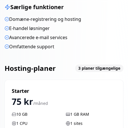
Særlige funktioner
Domæne-registrering og hosting
E-handel løsninger
Avancerede e-mail services
Omfattende support
Hosting-planer
3
planer tilgængelige
Starter
75
kr
/måned
10
GB
1
GB RAM
1
CPU
1
sites