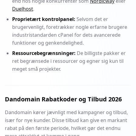
end hos nogle konkurrenter som
Nordicway
eller
Duelhost
.
Proprietært kontrolpanel:
Selvom det er
brugervenligt, foretrækker nogle erfarne brugere
industristandarden cPanel for dets avancerede
funktioner og genkendelighed.
Ressourcebegrænsninger:
De billigste pakker er
ret begrænsede i ressourcer og egner sig kun til
meget små projekter.
Dandomain Rabatkoder og Tilbud 2026
Dandomain kører jævnligt med kampagner og tilbud,
især for nye kunder. Disse tilbud kan give en markant
rabat på den første periode, hvilket gør det endnu