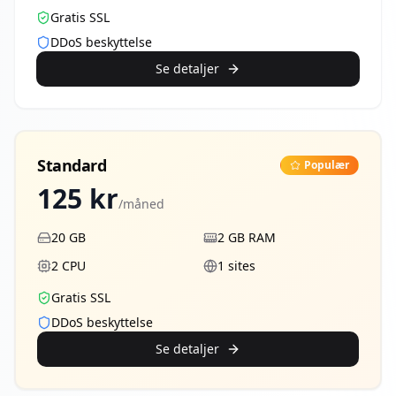
Gratis SSL
DDoS beskyttelse
Se detaljer
Standard
Populær
125
kr
/måned
20
GB
2
GB RAM
2
CPU
1
sites
Gratis SSL
DDoS beskyttelse
Se detaljer