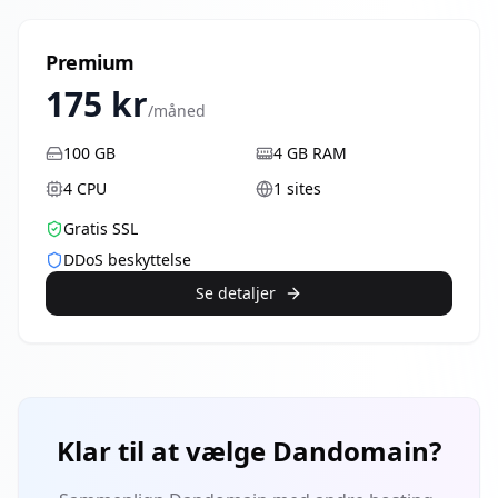
Premium
175
kr
/måned
100
GB
4
GB RAM
4
CPU
1
sites
Gratis SSL
DDoS beskyttelse
Se detaljer
Klar til at vælge
Dandomain
?