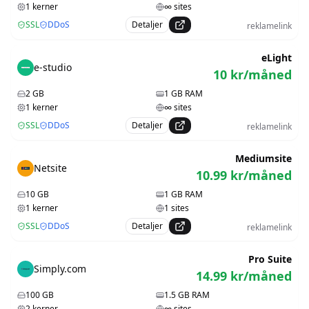
1
kerner
∞
sites
SSL
DDoS
Detaljer
reklamelink
eLight
e-studio
10
kr/måned
2
GB
1
GB RAM
1
kerner
∞
sites
SSL
DDoS
Detaljer
reklamelink
Mediumsite
Netsite
10.99
kr/måned
10
GB
1
GB RAM
1
kerner
1
sites
SSL
DDoS
Detaljer
reklamelink
Pro Suite
Simply.com
14.99
kr/måned
100
GB
1.5
GB RAM
2
kerner
∞
sites