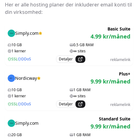
Her er alle hosting planer der inkluderer email konti til
din virksomhed:
Basic Suite
Simply.com
4.99
kr/måned
10
GB
0.5
GB RAM
1
kerner
∞
sites
SSL
DDoS
Detaljer
reklamelink
Plus+
Nordicway
9.99
kr/måned
10
GB
1
GB RAM
1
kerner
∞
sites
SSL
DDoS
Detaljer
reklamelink
Standard Suite
Simply.com
9.99
kr/måned
20
GB
1
GB RAM