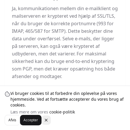
Ja, kommunikationen mellem din e-mailklient og
mailserveren er krypteret ved hjælp af SSL/TLS,
når du bruger de korrekte portnumre (993 for
IMAP, 465/587 for SMTP). Dette beskytter dine
data under overførsel. Selve e-mails, der ligger
på serveren, kan også være krypteret af
udbyderen, men det varierer. For maksimal
sikkerhed kan du bruge end-to-end kryptering
som PGP, men det kræver opsætning hos både
afsender og modtager.
Vi bruger cookies til at forbedre din oplevelse på vores
hjemmeside. Ved at fortsætte accepterer du vores brug af
cookies.
📧
Professionelle Email Adresser
Læs mere om vores
cookie-politik
Afvis
Accepter
• @ditdomæne.dk email adresser