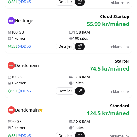
SSL
DDoS
Detaljer
reklamelink
Cloud Startup
Hostinger
55.99
kr/måned
100
GB
4
GB RAM
4
kerner
100
sites
SSL
DDoS
Detaljer
reklamelink
Starter
Dandomain
74.5
kr/måned
10
GB
1
GB RAM
1
kerner
1
sites
SSL
DDoS
Detaljer
reklamelink
Standard
Dandomain
124.5
kr/måned
20
GB
2
GB RAM
2
kerner
1
sites
SSL
DDoS
Detaljer
reklamelink