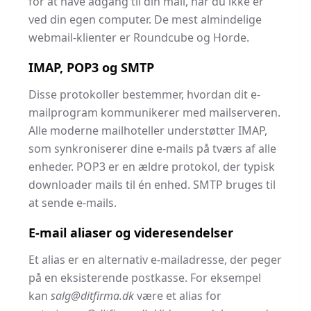
for at have adgang til din mail, når du ikke er
ved din egen computer. De mest almindelige
webmail-klienter er Roundcube og Horde.
IMAP, POP3 og SMTP
Disse protokoller bestemmer, hvordan dit e-
mailprogram kommunikerer med mailserveren.
Alle moderne mailhoteller understøtter IMAP,
som synkroniserer dine e-mails på tværs af alle
enheder. POP3 er en ældre protokol, der typisk
downloader mails til én enhed. SMTP bruges til
at sende e-mails.
E-mail aliaser og videresendelser
Et alias er en alternativ e-mailadresse, der peger
på en eksisterende postkasse. For eksempel
kan
salg@ditfirma.dk
være et alias for