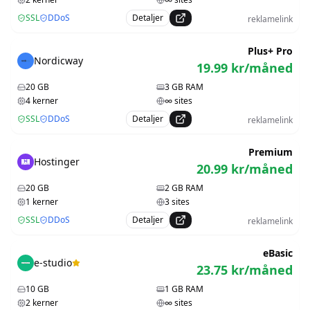
SSL
DDoS
Detaljer
reklamelink
Plus+ Pro
Nordicway
19.99
kr/måned
20
GB
3
GB RAM
4
kerner
∞
sites
SSL
DDoS
Detaljer
reklamelink
Premium
Hostinger
20.99
kr/måned
20
GB
2
GB RAM
1
kerner
3
sites
SSL
DDoS
Detaljer
reklamelink
eBasic
e-studio
23.75
kr/måned
10
GB
1
GB RAM
2
kerner
∞
sites