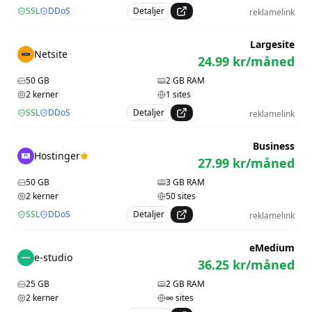
SSL
DDoS
Detaljer
reklamelink
Largesite
Netsite
24.99
kr/måned
50
GB
2
GB RAM
2
kerner
1
sites
SSL
DDoS
Detaljer
reklamelink
Business
Hostinger
27.99
kr/måned
50
GB
3
GB RAM
2
kerner
50
sites
SSL
DDoS
Detaljer
reklamelink
eMedium
e-studio
36.25
kr/måned
25
GB
2
GB RAM
2
kerner
∞
sites