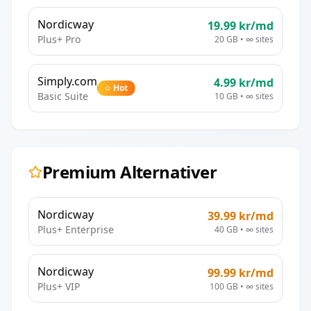
Nordicway
19.99
kr/md
Plus+ Pro
20 GB
•
∞
sites
Simply.com
4.99
kr/md
Hot
Basic Suite
10 GB
•
∞
sites
Premium Alternativer
Nordicway
39.99
kr/md
Plus+ Enterprise
40 GB
•
∞
sites
Nordicway
99.99
kr/md
Plus+ VIP
100 GB
•
∞
sites