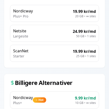
Nordicway
19.99
kr/md
Plus+ Pro
20 GB
•
∞
sites
Netsite
24.99
kr/md
Largesite
50 GB
•
1
sites
ScanNet
19.99
kr/md
Starter
25 GB
•
1
sites
Billigere Alternativer
Nordicway
9.99
kr/md
Hot
Plus+
10 GB
•
∞
sites