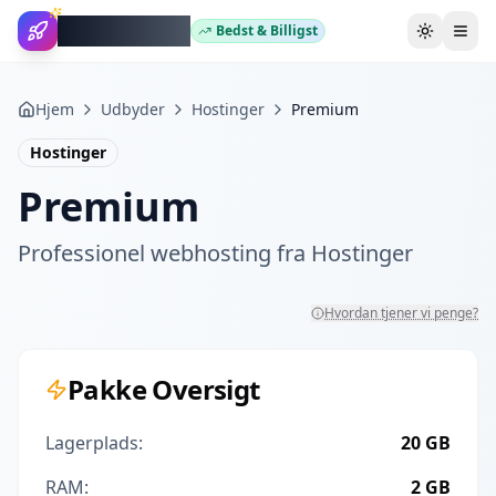
WebhotelBob
Bedst & Billigst
Skift tem
Hjem
Udbyder
Hostinger
Premium
Hostinger
Premium
Professionel webhosting fra
Hostinger
Hvordan tjener vi penge?
Pakke Oversigt
Lagerplads:
20 GB
RAM:
2 GB