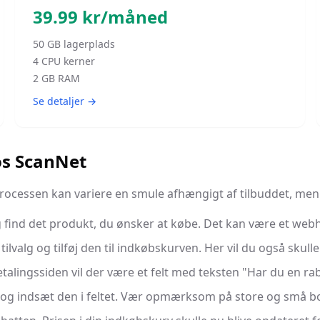
39.99
kr/måned
50
GB lagerplads
4
CPU kerner
2
GB RAM
Se detaljer →
os ScanNet
rocessen kan variere en smule afhængigt af tilbuddet, men f
find det produkt, du ønsker at købe. Det kan være et webho
lvalg og tilføj den til indkøbskurven. Her vil du også skulle
etalingssiden vil der være et felt med teksten "Har du en r
 og indsæt den i feltet. Vær opmærksom på store og små bo