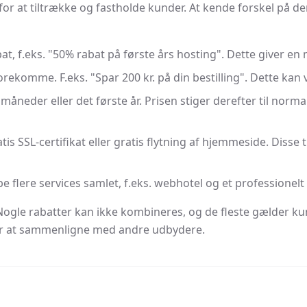
 for at tiltrække og fastholde kunder. At kende forskel på d
t, f.eks. "50% rabat på første års hosting". Dette giver e
ekomme. F.eks. "Spar 200 kr. på din bestilling". Dette kan 
måneder eller det første år. Prisen stiger derefter til norm
is SSL-certifikat eller gratis flytning af hjemmeside. Disse
e flere services samlet, f.eks. webhotel og et professionelt
. Nogle rabatter kan ikke kombineres, og de fleste gælder k
r at sammenligne med andre udbydere.