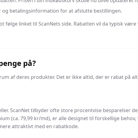
atten. Prisen i din indkøbskurv skulle nu blive opdateret fo
g betalingsinformation for at afslutte bestillingen.
blot følge linket til ScanNets side. Rabatten vil da typisk v
penge på?
m af deres produkter. Det er ikke altid, der er rabat på a
er. ScanNet tilbyder ofte store procentvise besparelser det
um (ca. 79,99 kr/md), er alle designet til forskellige behov,
ere attraktivt med en rabatkode.