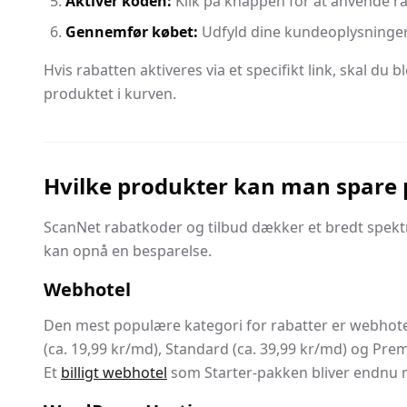
Aktivér koden:
Klik på knappen for at anvende rab
Gennemfør købet:
Udfyld dine kundeoplysninger o
Hvis rabatten aktiveres via et specifikt link, skal du 
produktet i kurven.
Hvilke produkter kan man spare 
ScanNet rabatkoder og tilbud dækker et bredt spektru
kan opnå en besparelse.
Webhotel
Den mest populære kategori for rabatter er webhotell
(ca. 19,99 kr/md), Standard (ca. 39,99 kr/md) og Premi
Et
billigt webhotel
som Starter-pakken bliver endnu m