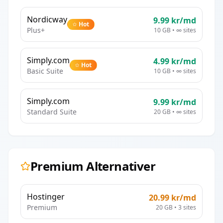
Nordicway
9.99
kr/md
Hot
Plus+
10 GB
•
∞
sites
Simply.com
4.99
kr/md
Hot
Basic Suite
10 GB
•
∞
sites
Simply.com
9.99
kr/md
Standard Suite
20 GB
•
∞
sites
Premium Alternativer
Hostinger
20.99
kr/md
Premium
20 GB
•
3
sites