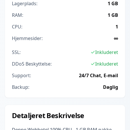
Lagerplads:
1 GB
RAM:
1 GB
CPU:
1
Hjemmesider:
∞
SSL:
Inkluderet
DDoS Beskyttelse:
Inkluderet
Support:
24/7 Chat, E-mail
Backup:
Daglig
Detaljeret Beskrivelse
Denne Webhotel 100% CPU - 1 GB RAM pakke