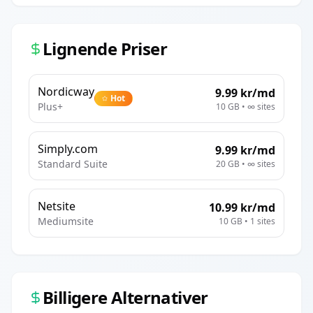
Lignende Priser
Nordicway
9.99
kr/md
Hot
Plus+
10 GB
•
∞
sites
Simply.com
9.99
kr/md
Standard Suite
20 GB
•
∞
sites
Netsite
10.99
kr/md
Mediumsite
10 GB
•
1
sites
Billigere Alternativer