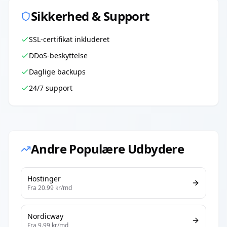
Sikkerhed & Support
SSL-certifikat inkluderet
DDoS-beskyttelse
Daglige backups
24/7 support
Andre Populære Udbydere
Hostinger
Fra
20.99
kr/md
Nordicway
Fra
9.99
kr/md