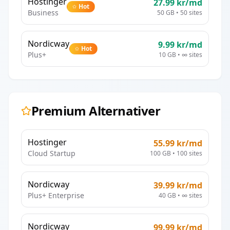
Hostinger
27.99
kr/md
Hot
Business
50 GB
•
50
sites
Nordicway
9.99
kr/md
Hot
Plus+
10 GB
•
∞
sites
Premium Alternativer
Hostinger
55.99
kr/md
Cloud Startup
100 GB
•
100
sites
Nordicway
39.99
kr/md
Plus+ Enterprise
40 GB
•
∞
sites
Nordicway
99.99
kr/md