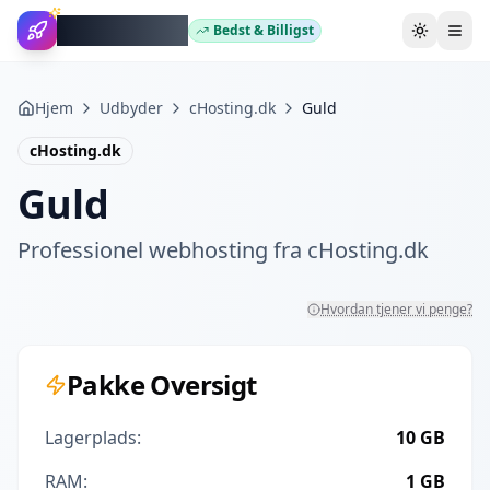
WebhotelBob
Bedst & Billigst
Skift tem
Hjem
Udbyder
cHosting.dk
Guld
cHosting.dk
Guld
Professionel webhosting fra
cHosting.dk
Hvordan tjener vi penge?
Pakke Oversigt
Lagerplads:
10 GB
RAM:
1 GB