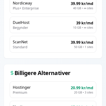
Nordicway
39.99
kr/md
Plus+ Enterprise
40 GB
•
∞
sites
DuelHost
39
kr/md
Begynder
10 GB
•
∞
sites
ScanNet
39.99
kr/md
Standard
50 GB
•
1
sites
Billigere Alternativer
Hostinger
20.99
kr/md
Premium
20 GB
•
3
sites