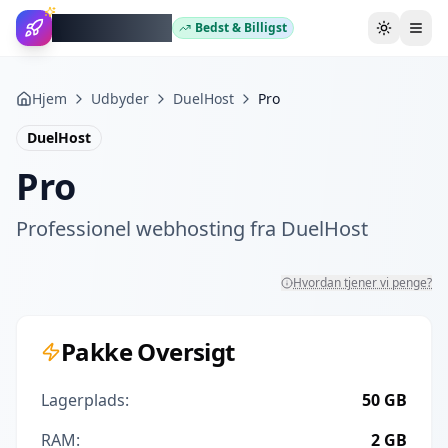
WebhotelBob
Bedst & Billigst
Skift tem
Hjem
Udbyder
DuelHost
Pro
DuelHost
Pro
Professionel webhosting fra
DuelHost
Hvordan tjener vi penge?
Pakke Oversigt
Lagerplads:
50 GB
RAM:
2 GB