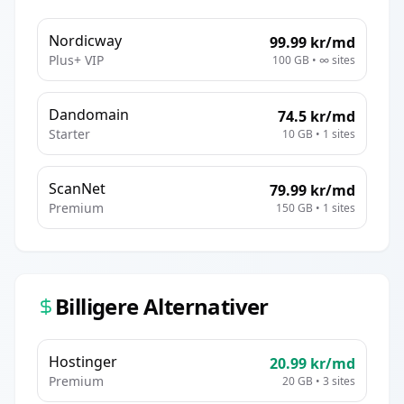
Nordicway
99.99
kr/md
Plus+ VIP
100 GB
•
∞
sites
Dandomain
74.5
kr/md
Starter
10 GB
•
1
sites
ScanNet
79.99
kr/md
Premium
150 GB
•
1
sites
Billigere Alternativer
Hostinger
20.99
kr/md
Premium
20 GB
•
3
sites