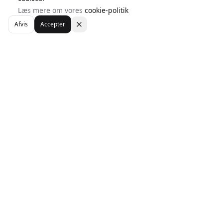
Læs mere om vores
cookie-politik
Afvis
Accepter
WebhotelBob
Din guide til den bedste danske webhosting. Sammenlign
priser, features og find det perfekte webhotel til din
virksomhed.
Hurtige Links