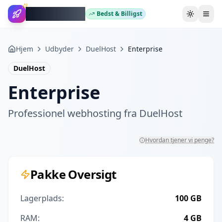
WebhotelBob
Bedst & Billigst
Skift tem
Hjem
Udbyder
DuelHost
Enterprise
DuelHost
Enterprise
Professionel webhosting fra
DuelHost
Hvordan tjener vi penge?
Pakke Oversigt
Lagerplads:
100 GB
RAM:
4 GB