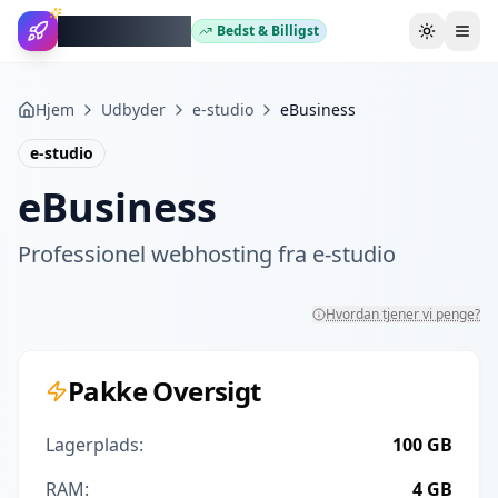
WebhotelBob
Bedst & Billigst
Skift tem
Hjem
Udbyder
e-studio
eBusiness
e-studio
eBusiness
Professionel webhosting fra
e-studio
Hvordan tjener vi penge?
Pakke Oversigt
Lagerplads:
100 GB
RAM:
4 GB