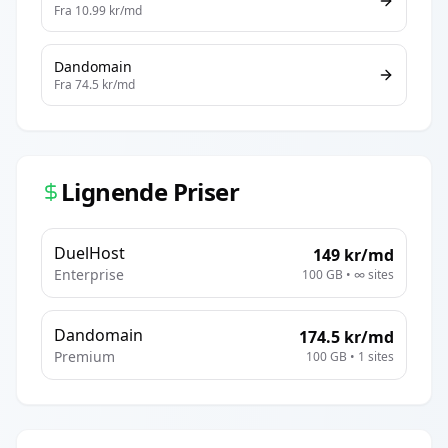
Fra
10.99
kr/md
Dandomain
Fra
74.5
kr/md
Lignende Priser
DuelHost
149
kr/md
Enterprise
100 GB
•
∞
sites
Dandomain
174.5
kr/md
Premium
100 GB
•
1
sites